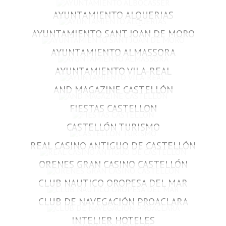
AYUNTAMIENTO ALQUERIAS
AYUNTAMIENTO SANT JOAN DE MORO
AYUNTAMIENTO ALMASSORA
AYUNTAMIENTO VILA-REAL
AND MAGAZINE CASTELLÓN
FIESTAS CASTELLON
CASTELLÓN TURISMO
REAL CASINO ANTIGUO DE CASTELLÓN
ORENES GRAN CASINO CASTELLÓN
CLUB NAUTICO OROPESA DEL MAR
CLUB DE NAVEGACIÓN PROACLARA
INTELIER HOTELES