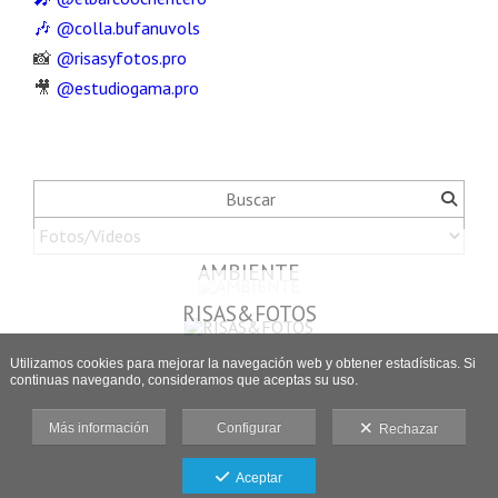
🎶 @
colla.bufanuvols
📸
@risasyfotos.pro
🎥
@estudiogama.pro
AMBIENTE
RISAS&FOTOS
Utilizamos cookies para mejorar la navegación web y obtener estadísticas. Si
continuas navegando, consideramos que aceptas su uso.
Más información
Configurar
Rechazar
Aceptar