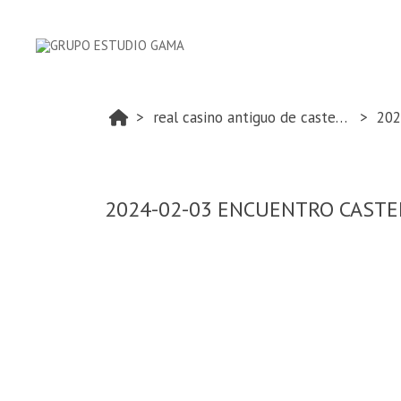
real casino antiguo de castellón
202
2024-02-03 ENCUENTRO CAST