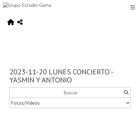
2023-11-20 LUNES CONCIERTO -
YASMIN Y ANTONIO