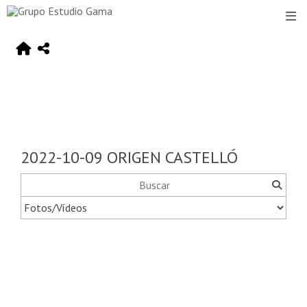
2022-10-09 ORIGEN CASTELLÓ