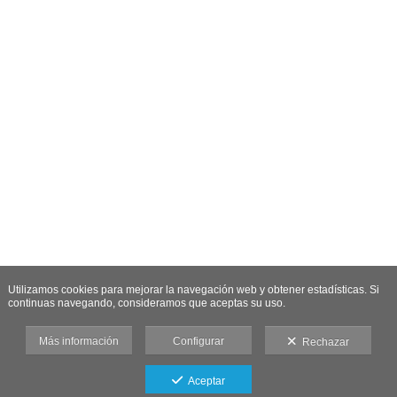
Utilizamos cookies para mejorar la navegación web y obtener estadísticas. Si
continuas navegando, consideramos que aceptas su uso.
Más información
Configurar
Rechazar
Aceptar