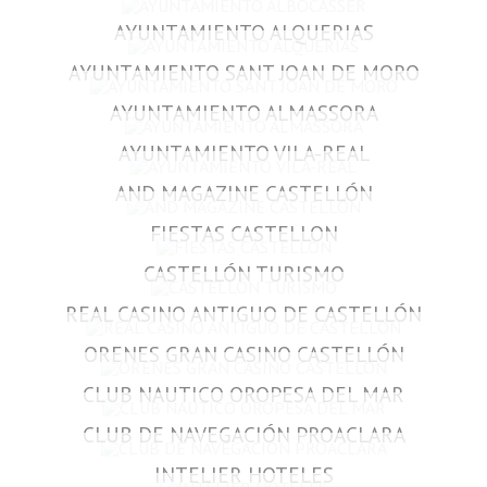
AYUNTAMIENTO ALQUERIAS
AYUNTAMIENTO SANT JOAN DE MORO
AYUNTAMIENTO ALMASSORA
AYUNTAMIENTO VILA-REAL
AND MAGAZINE CASTELLÓN
FIESTAS CASTELLON
CASTELLÓN TURISMO
REAL CASINO ANTIGUO DE CASTELLÓN
ORENES GRAN CASINO CASTELLÓN
CLUB NAUTICO OROPESA DEL MAR
CLUB DE NAVEGACIÓN PROACLARA
INTELIER HOTELES